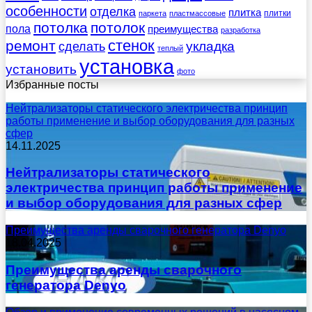
особенности
отделка
плитка
плитки
паркета
пластмассовые
потолка
потолок
пола
преимущества
разработка
стенок
ремонт
укладка
сделать
теплый
установка
установить
фото
Избранные посты
Нейтрализаторы статического электричества принцип
работы применение и выбор оборудования для разных
сфер
14.11.2025
Нейтрализаторы статического
электричества принцип работы применение
и выбор оборудования для разных сфер
Преимущества аренды сварочного генератора Denyo
18.04.2025
Преимущества аренды сварочного
генератора Denyo