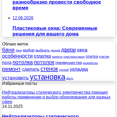
разнообразно провести свободное
время
12.06.2026
Пластиковые окна: Современные
решения для вашего дома
Облако меток
бани
двери
окна
выбор
выбрать
баня
дверей
особенности
отделка
плитка
плитки
паркета
пластмассовые
потолка
потолок
пола
преимущества
разработка
стенок
ремонт
укладка
сделать
теплый
установка
установить
фото
Избранные посты
Нейтрализаторы статического электричества принцип
работы применение и выбор оборудования для разных
сфер
14.11.2025
Нейтрализаторы статического