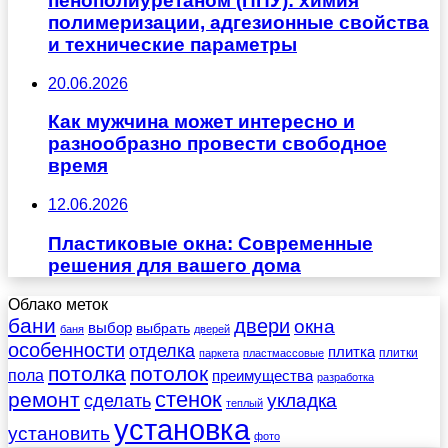
пенополиуретаном (ППУ): химия
полимеризации, адгезионные свойства
и технические параметры
20.06.2026
Как мужчина может интересно и
разнообразно провести свободное
время
12.06.2026
Пластиковые окна: Современные
решения для вашего дома
Облако меток
бани
двери
окна
выбор
выбрать
баня
дверей
особенности
отделка
плитка
плитки
паркета
пластмассовые
потолка
потолок
пола
преимущества
разработка
стенок
ремонт
укладка
сделать
теплый
установка
установить
фото