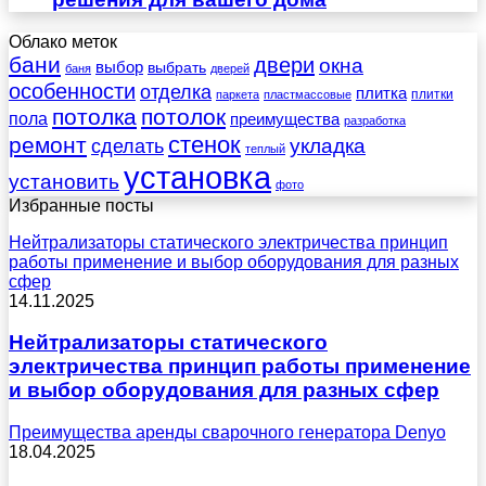
Облако меток
бани
двери
окна
выбор
выбрать
баня
дверей
особенности
отделка
плитка
плитки
паркета
пластмассовые
потолка
потолок
пола
преимущества
разработка
стенок
ремонт
укладка
сделать
теплый
установка
установить
фото
Избранные посты
Нейтрализаторы статического электричества принцип
работы применение и выбор оборудования для разных
сфер
14.11.2025
Нейтрализаторы статического
электричества принцип работы применение
и выбор оборудования для разных сфер
Преимущества аренды сварочного генератора Denyo
18.04.2025