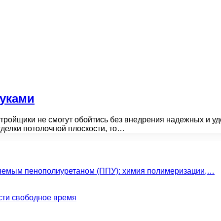
руками
стройщики не смогут обойтись без внедрения надежных и у
тделки потолочной плоскости, то…
яемым пенополиуретаном (ППУ): химия полимеризации,…
сти свободное время