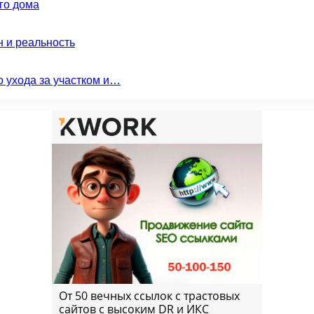
го дома
н и реальность
о ухода за участком и…