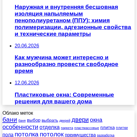
Наружная и внутренняя бесшовная
изоляция напыляемым
пенополиуретаном (ППУ): химия
полимеризации, адгезионные свойства
и технические параметры
20.06.2026
Как мужчина может интересно и
разнообразно провести свободное
время
12.06.2026
Пластиковые окна: Современные
решения для вашего дома
Облако меток
бани
двери
окна
выбор
выбрать
баня
дверей
особенности
отделка
плитка
плитки
паркета
пластмассовые
потолка
потолок
пола
преимущества
разработка