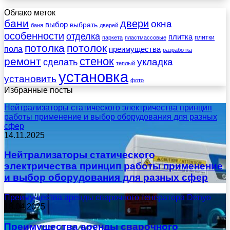
Облако меток
бани
двери
окна
выбор
выбрать
баня
дверей
особенности
отделка
плитка
плитки
паркета
пластмассовые
потолка
потолок
пола
преимущества
разработка
стенок
ремонт
укладка
сделать
теплый
установка
установить
фото
Избранные посты
Нейтрализаторы статического электричества принцип
работы применение и выбор оборудования для разных
сфер
14.11.2025
Нейтрализаторы статического
электричества принцип работы применение
и выбор оборудования для разных сфер
Преимущества аренды сварочного генератора Denyo
18.04.2025
Преимущества аренды сварочного