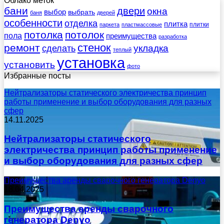
Облако меток
бани
двери
окна
выбор
выбрать
баня
дверей
особенности
отделка
плитка
плитки
паркета
пластмассовые
потолка
потолок
пола
преимущества
разработка
стенок
ремонт
укладка
сделать
теплый
установка
установить
фото
Избранные посты
Нейтрализаторы статического электричества принцип
работы применение и выбор оборудования для разных
сфер
14.11.2025
Нейтрализаторы статического
электричества принцип работы применение
и выбор оборудования для разных сфер
Преимущества аренды сварочного генератора Denyo
18.04.2025
Преимущества аренды сварочного
генератора Denyo