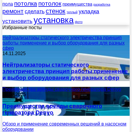
потолка
потолок
пола
преимущества
разработка
стенок
ремонт
укладка
сделать
теплый
установка
установить
фото
Избранные посты
Нейтрализаторы статического электричества принцип
работы применение и выбор оборудования для разных
сфер
14.11.2025
Нейтрализаторы статического
электричества принцип работы применение
и выбор оборудования для разных сфер
Преимущества аренды сварочного генератора Denyo
18.04.2025
Преимущества аренды сварочного
генератора Denyo
Обзор и применение современных решений в насосном
оборудовании