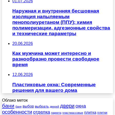
01.07.2026
Наружная и внутренняя бесшовная
изоляция напыляемым
пенополиуретаном (ППУ): химия
полимеризации, адгезионные свойства
и технические параметры
20.06.2026
Как мужчина может интересно и
разнообразно провести свободное
время
12.06.2026
Пластиковые окна: Современные
решения для вашего дома
Облако меток
бани
двери
окна
выбор
выбрать
баня
дверей
особенности
отделка
плитка
плитки
паркета
пластмассовые