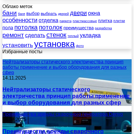
Облако меток
бани
двери
окна
выбор
выбрать
баня
дверей
особенности
отделка
плитка
плитки
паркета
пластмассовые
потолка
потолок
пола
преимущества
разработка
стенок
ремонт
укладка
сделать
теплый
установка
установить
фото
Избранные посты
Нейтрализаторы статического электричества принцип
работы применение и выбор оборудования для разных
сфер
14.11.2025
Нейтрализаторы статического
электричества принцип работы применение
и выбор оборудования для разных сфер
Преимущества аренды сварочного генератора Denyo
18.04.2025
Преимущества аренды сварочного