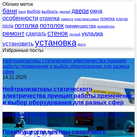
Облако меток
бани
двери
окна
выбор
выбрать
баня
дверей
особенности
отделка
плитка
плитки
паркета
пластмассовые
потолка
потолок
пола
преимущества
разработка
стенок
ремонт
укладка
сделать
теплый
установка
установить
фото
Избранные посты
Нейтрализаторы статического электричества принцип
работы применение и выбор оборудования для разных
сфер
14.11.2025
Нейтрализаторы статического
электричества принцип работы применение
и выбор оборудования для разных сфер
Преимущества аренды сварочного генератора Denyo
18.04.2025
Преимущества аренды сварочного