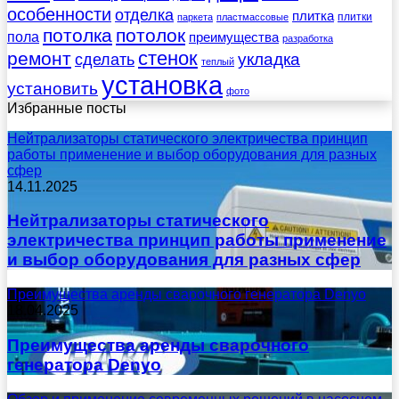
особенности
отделка
плитка
плитки
паркета
пластмассовые
потолка
потолок
пола
преимущества
разработка
стенок
ремонт
укладка
сделать
теплый
установка
установить
фото
Избранные посты
Нейтрализаторы статического электричества принцип
работы применение и выбор оборудования для разных
сфер
14.11.2025
Нейтрализаторы статического
электричества принцип работы применение
и выбор оборудования для разных сфер
Преимущества аренды сварочного генератора Denyo
18.04.2025
Преимущества аренды сварочного
генератора Denyo