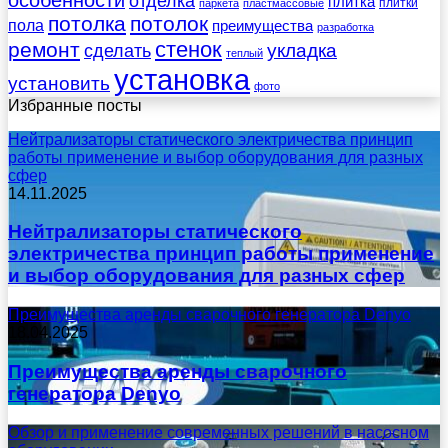
отделка
плитка
плитки
паркета
пластмассовые
потолка
потолок
пола
преимущества
разработка
стенок
ремонт
укладка
сделать
теплый
установка
установить
фото
Избранные посты
Нейтрализаторы статического электричества принцип
работы применение и выбор оборудования для разных
сфер
14.11.2025
Нейтрализаторы статического
электричества принцип работы применение
и выбор оборудования для разных сфер
Преимущества аренды сварочного генератора Denyo
18.04.2025
Преимущества аренды сварочного
генератора Denyo
Обзор и применение современных решений в насосном