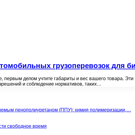
томобильных грузоперевозок для б
е, первым делом учтите габариты и вес вашего товара. Эт
азрешений и соблюдение нормативов, таких…
яемым пенополиуретаном (ППУ): химия полимеризации,…
сти свободное время